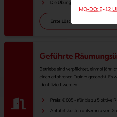
Die Übung kann auf Deutsch oder 
MO-DO: 8-12 U
Erste Löschhilfe in Deutsch buch
Geführte Räumungs
Betriebe sind verpflichtet, einmal jäh
einen erfahrenen Trainer gecoacht. Es 
identifiziert werden.
Preis
: € 885,- (für bis zu 5 akti
Anfahrtskosten außerhalb von Gr