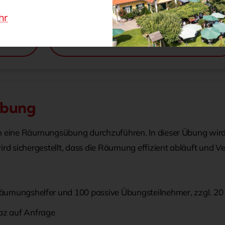
Englisch durchgeführt werden.
hr
en
Erste Löschhilfe in Englisch buchen
übung
rlich eine Räumungsübung durchzuführen. In dieser Übung wir
wird sichergestellt, dass die Räumung effizient abläuft und
ve Räumungshelfer und 100 passive Übungsteilnehmer, zzgl. 2
az auf Anfrage