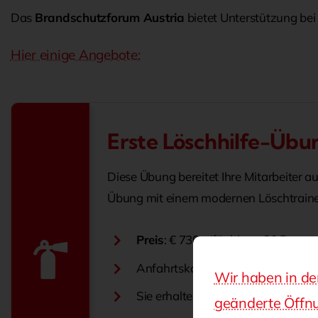
Das
Brandschutzforum Austria
bietet Unterstützung bei 
Hier einige Angebote:
Erste Löschhilfe-Übun
Diese Übung bereitet Ihre Mitarbeiter au
Übung mit einem modernen Löschtrainer
Preis
: € 730,- (für bis zu 20 Perso
Anfahrtskosten außerhalb von Gr
Wir haben in d
Sie erhalten eine Übungsbestätigu
geänderte Öffnu