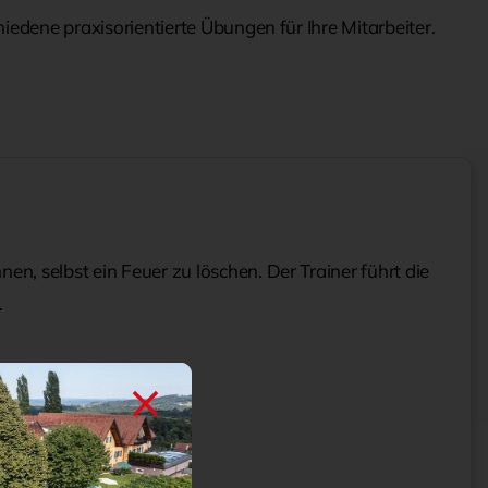
iedene praxisorientierte Übungen für Ihre Mitarbeiter.
nen, selbst ein Feuer zu löschen. Der Trainer führt die
.