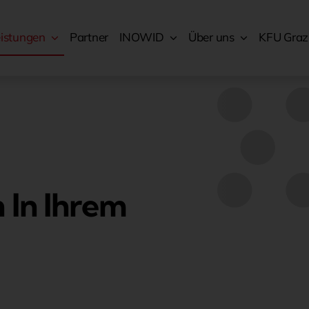
eistungen
Partner
INOWID
Über uns
KFU Graz
 In Ihrem