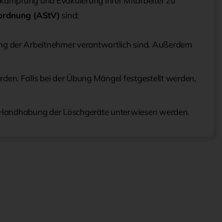
bekämpfung und Evakuierung ihrer Mitarbeiter zu
rordnung (AStV)
sind:
ng der Arbeitnehmer verantwortlich sind. Außerdem
en. Falls bei der Übung Mängel festgestellt werden,
ten Handhabung der Löschgeräte unterwiesen werden.