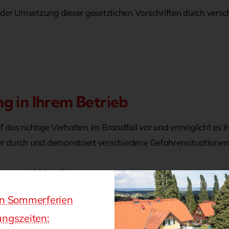
der Umsetzung dieser gesetzlichen Vorschriften durch versch
g in Ihrem Betrieb
f das richtige Verhalten im Brandfall vor und ermöglicht es ih
 durch und demonstriert verschiedene Gefahrensituationen
nen, zzgl. 20 % USt)
az auf Anfrage
en Sommerferien
ng zur Auflage im Betrieb.
ngszeiten: