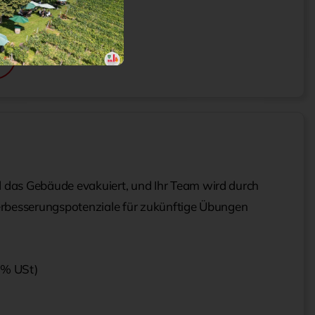
d das Gebäude evakuiert, und Ihr Team wird durch
 Verbesserungspotenziale für zukünftige Übungen
0 % USt)