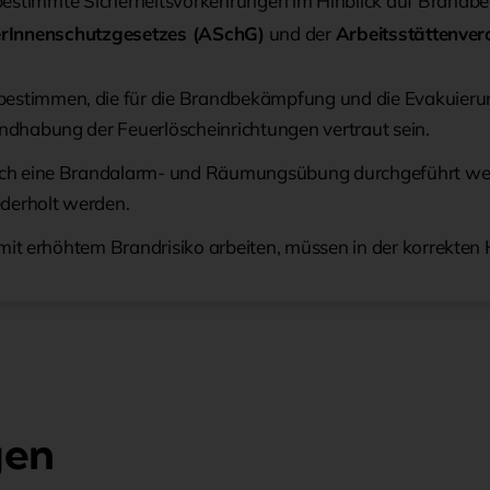
et, bestimmte Sicherheitsvorkehrungen im Hinblick auf Brand
rInnenschutzgesetzes (ASchG)
und der
Arbeitsstättenve
bestimmen, die für die Brandbekämpfung und die Evakuieru
andhabung der Feuerlöscheinrichtungen vertraut sein.
lich eine Brandalarm- und Räumungsübung durchgeführt werd
derholt werden.
hen mit erhöhtem Brandrisiko arbeiten, müssen in der korrek
gen