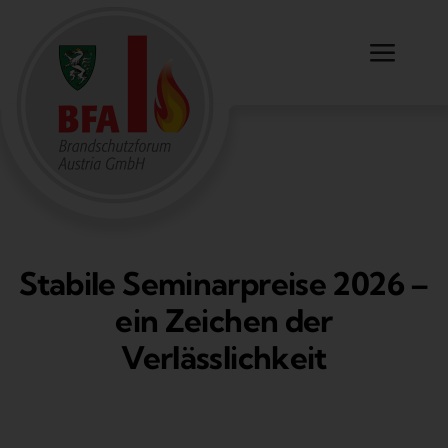
Zum
Inhalt
Toggl
springen
Navig
Ausbildungen & Dienstleistungen
Partner
INOWID
Über uns
Stabile Seminarpreise 2026 –
ein Zeichen der
KFU Graz
Verlässlichkeit
Kontakt
Shop