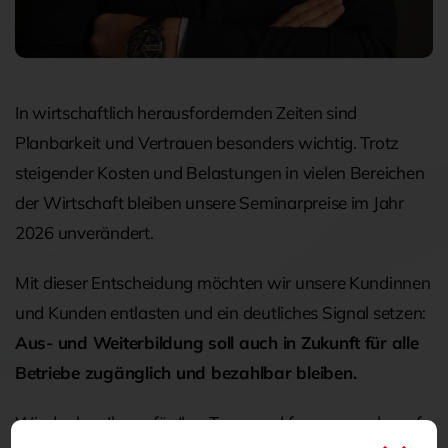
In wirtschaftlich herausfordernden Zeiten sind
Planbarkeit und Vertrauen besonders wichtig. Trotz
steigender Kosten und Belastungen in vielen Bereichen
der Wirtschaft bleiben unsere Seminarpreise im Jahr
2026 unverändert.
Mit dieser Entscheidung möchten wir unsere Kundinnen
und Kunden entlasten und ein deutliches Signal setzen:
Aus- und Weiterbildung soll auch in Zukunft für alle
Betriebe zugänglich und bezahlbar bleiben.
Wir danken Ihnen für Ihre Treue und freuen uns darauf,