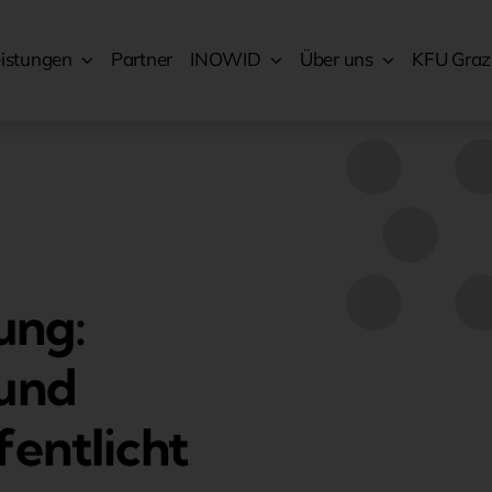
eistungen
Partner
INOWID
Über uns
KFU Graz
ung:
 und
entlicht