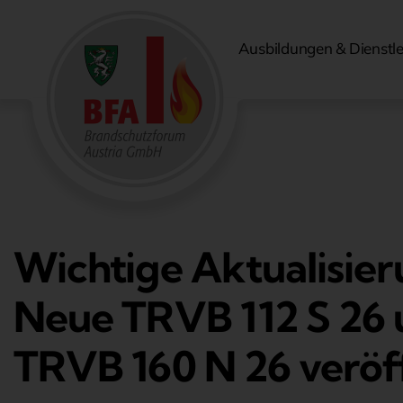
Zum
Inhalt
Ausbildungen & Dienstl
springen
Wichtige Aktualisier
Neue TRVB 112 S 26
TRVB 160 N 26 veröff