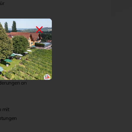
ür
ine
eitsniveau.
ten auch
rderungen an
 mit
chtungen