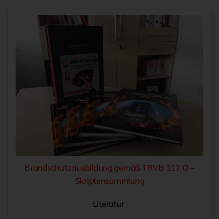
Suche
nach:
Brandschutzausbildung gemäß TRVB 117 O –
Skriptensammlung
Literatur