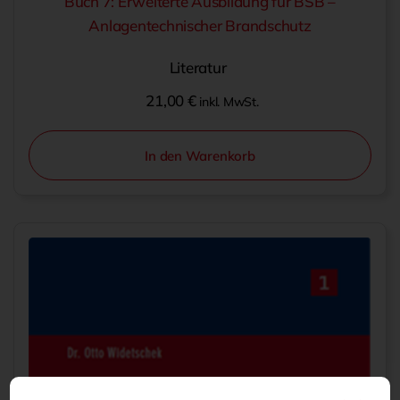
Buch 7: Erweiterte Ausbildung für BSB –
Anlagentechnischer Brandschutz
Literatur
21,00
€
inkl. MwSt.
In den Warenkorb