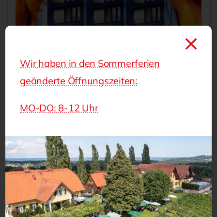
Wir haben in den Sommerferien
geänderte Öffnungszeiten:
MO-DO: 8-12 Uhr
Buch 6: Erweiterte Ausbildung für BSB –
Nutzungsbezogener Brandschutz
Literatur
21,00
€
inkl. MwSt.