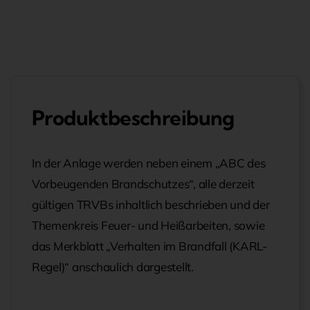
5:
Grundlagen
des
Betriebsbrandschutzes
Modul
2
Produktbeschreibung
Menge
In der Anlage werden neben einem „ABC des
Vorbeugenden Brandschutzes“, alle derzeit
gültigen TRVBs inhaltlich beschrieben und der
Themenkreis Feuer- und Heißarbeiten, sowie
das Merkblatt „Verhalten im Brandfall (KARL-
Regel)“ anschaulich dargestellt.