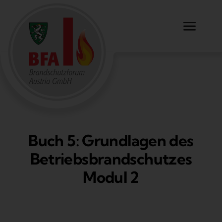
Zum
Inhalt
Toggl
springen
Navig
Ausbildungen & Dienstleistungen
Partner
INOWID
Über uns
Buch 5: Grundlagen des
Betriebsbrandschutzes
KFU Graz
Modul 2
Kontakt
Shop