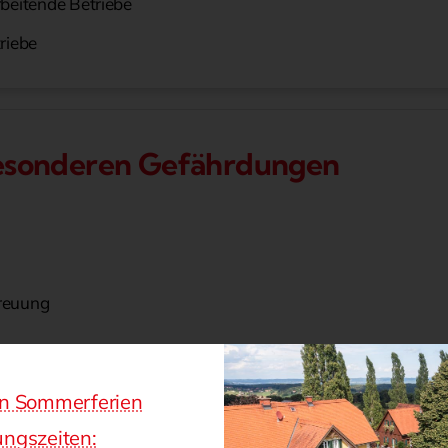
rbeitende Betriebe
riebe
esonderen Gefährdungen
treuung
en Sommerferien
ngszeiten: