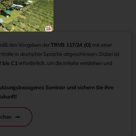
mäß den Vorgaben der
TRVB 117/24 (O)
mit einer
ontrolle in deutscher Sprache abgeschlossen. Dabei ist
 bis C1
erforderlich, um die Inhalte verstehen und
.
 nutzungsbezogenes Seminar und sichern Sie Ihre
Zukunft!
uchen