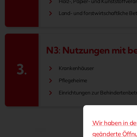
Holz-, Papier- und Kunststoffvera
Land- und forstwirtschaftliche Bet
N3: Nutzungen mit b
3.
Krankenhäuser
Pflegeheime
Einrichtungen zur Behindertenbe
Wir haben in d
geänderte Öffnu