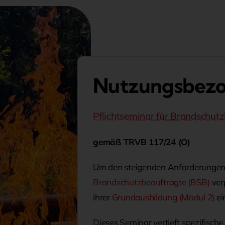
Nutzungsbezo
Pflichtseminar für Brandschut
gemäß TRVB 117/24 (O)
Um den steigenden Anforderungen 
Brandschutzbeauftragte (BSB)
ver
ihrer
Grundausbildung (Modul 2)
ei
Dieses Seminar vertieft spezifisch